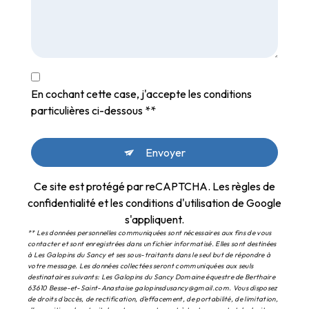
En cochant cette case, j'accepte les conditions
particulières ci-dessous **
Envoyer
Ce site est protégé par reCAPTCHA. Les
règles de
confidentialité
et les
conditions d'utilisation
de Google
s'appliquent.
** Les données personnelles communiquées sont nécessaires aux fins de vous
contacter et sont enregistrées dans un fichier informatisé. Elles sont destinées
à Les Galopins du Sancy et ses sous-traitants dans le seul but de répondre à
votre message. Les données collectées seront communiquées aux seuls
destinataires suivants: Les Galopins du Sancy Domaine équestre de Berthaire
63610 Besse-et-Saint-Anastaise galopinsdusancy@gmail.com. Vous disposez
de droits d’accès, de rectification, d’effacement, de portabilité, de limitation,