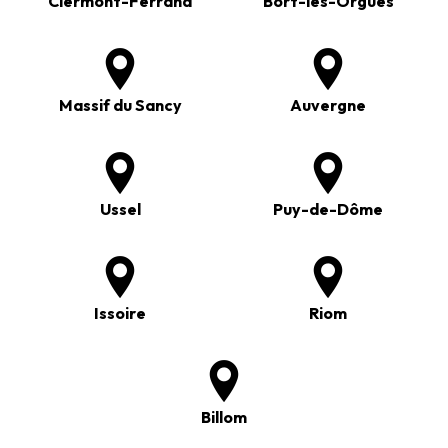
Clermont-Ferrand
Bort-les-Orgues
Massif du Sancy
Auvergne
Ussel
Puy-de-Dôme
Issoire
Riom
Billom