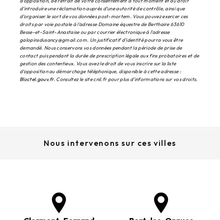
d’opposition, de retrait de votre consentement à tout moment et du droit
d’introduire une réclamation auprès d’une autorité de contrôle, ainsi que
d’organiser le sort de vos données post-mortem. Vous pouvez exercer ces
droits par voie postale à l'adresse Domaine équestre de Berthaire 63610
Besse-et-Saint-Anastaise ou par courrier électronique à l'adresse
galopinsdusancy@gmail.com. Un justificatif d'identité pourra vous être
demandé. Nous conservons vos données pendant la période de prise de
contact puis pendant la durée de prescription légale aux fins probatoires et de
gestion des contentieux. Vous avez le droit de vous inscrire sur la liste
d'opposition au démarchage téléphonique, disponible à cette adresse :
Bloctel.gouv.fr
. Consultez le site cnil.fr pour plus d’informations sur vos droits.
Nous intervenons sur ces villes