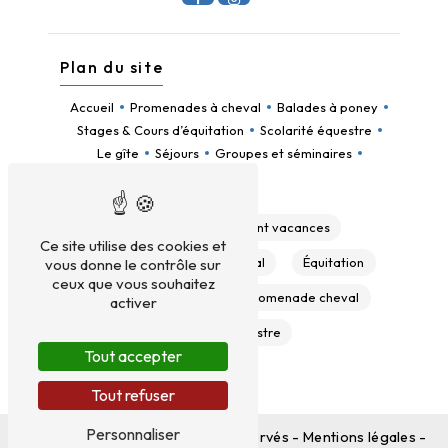
Plan du site
Accueil
Promenades à cheval
Balades à poney
Stages & Cours d’équitation
Scolarité équestre
Le gîte
Séjours
Groupes et séminaires
Contact
Gîte
Hébergement vacances
Ce site utilise des cookies et
Colonie
Balade à cheval
Équitation
vous donne le contrôle sur
ceux que vous souhaitez
Poney
Cheval
Promenade cheval
activer
Domaine équestre
Tout accepter
Tout refuser
Personnaliser
©
Vistalid
- 2026 - Tous droits réservés -
Mentions légales
-