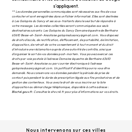
s'appliquent.
** Les données personnelles communiquées sont nécessaires aux fins de vous
contacter et sont enregistrées dans un fichier informatisé. Elles sont destinées
à Les Galopins du Sancy et ses sous-traitants dans le seul but de répondre à
votre message. Les données collectées seront communiquées aux seuls
destinataires suivants: Les Galopins du Sancy Domaine équestre de Berthaire
63610 Besse-et-Saint-Anastaise galopinsdusancy@gmail.com. Vous disposez
de droits d’accès, de rectification, d’effacement, de portabilité, de limitation,
d’opposition, de retrait de votre consentement à tout moment et du droit
d’introduire une réclamation auprès d’une autorité de contrôle, ainsi que
d’organiser le sort de vos données post-mortem. Vous pouvez exercer ces
droits par voie postale à l'adresse Domaine équestre de Berthaire 63610
Besse-et-Saint-Anastaise ou par courrier électronique à l'adresse
galopinsdusancy@gmail.com. Un justificatif d'identité pourra vous être
demandé. Nous conservons vos données pendant la période de prise de
contact puis pendant la durée de prescription légale aux fins probatoires et de
gestion des contentieux. Vous avez le droit de vous inscrire sur la liste
d'opposition au démarchage téléphonique, disponible à cette adresse :
Bloctel.gouv.fr
. Consultez le site cnil.fr pour plus d’informations sur vos droits.
Nous intervenons sur ces villes