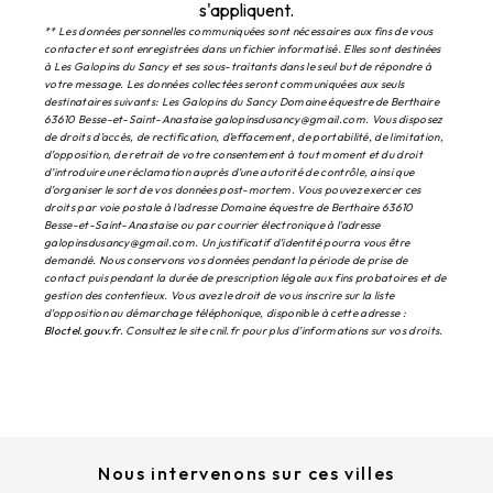
s'appliquent.
** Les données personnelles communiquées sont nécessaires aux fins de vous
contacter et sont enregistrées dans un fichier informatisé. Elles sont destinées
à Les Galopins du Sancy et ses sous-traitants dans le seul but de répondre à
votre message. Les données collectées seront communiquées aux seuls
destinataires suivants: Les Galopins du Sancy Domaine équestre de Berthaire
63610 Besse-et-Saint-Anastaise galopinsdusancy@gmail.com. Vous disposez
de droits d’accès, de rectification, d’effacement, de portabilité, de limitation,
d’opposition, de retrait de votre consentement à tout moment et du droit
d’introduire une réclamation auprès d’une autorité de contrôle, ainsi que
d’organiser le sort de vos données post-mortem. Vous pouvez exercer ces
droits par voie postale à l'adresse Domaine équestre de Berthaire 63610
Besse-et-Saint-Anastaise ou par courrier électronique à l'adresse
galopinsdusancy@gmail.com. Un justificatif d'identité pourra vous être
demandé. Nous conservons vos données pendant la période de prise de
contact puis pendant la durée de prescription légale aux fins probatoires et de
gestion des contentieux. Vous avez le droit de vous inscrire sur la liste
d'opposition au démarchage téléphonique, disponible à cette adresse :
Bloctel.gouv.fr
. Consultez le site cnil.fr pour plus d’informations sur vos droits.
Nous intervenons sur ces villes