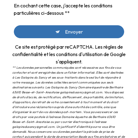
En cochant cette case, j'accepte les conditions
particulières ci-dessous **
Envoyer
Ce site est protégé par reCAPTCHA. Les
règles de
confidentialité
et les
conditions d'utilisation
de Google
s'appliquent.
** Les données personnelles communiquées sont nécessaires aux fins de vous
contacter et sont enregistrées dans un fichier informatisé. Elles sont destinées
à Les Galopins du Sancy et ses sous-traitants dans le seul but de répondre à
votre message. Les données collectées seront communiquées aux seuls
destinataires suivants: Les Galopins du Sancy Domaine équestre de Berthaire
63610 Besse-et-Saint-Anastaise galopinsdusancy@gmail.com. Vous disposez
de droits d’accès, de rectification, d’effacement, de portabilité, de limitation,
d’opposition, de retrait de votre consentement à tout moment et du droit
d’introduire une réclamation auprès d’une autorité de contrôle, ainsi que
d’organiser le sort de vos données post-mortem. Vous pouvez exercer ces
droits par voie postale à l'adresse Domaine équestre de Berthaire 63610
Besse-et-Saint-Anastaise ou par courrier électronique à l'adresse
galopinsdusancy@gmail.com. Un justificatif d'identité pourra vous être
demandé. Nous conservons vos données pendant la période de prise de
contact puis pendant la durée de prescription légale aux fins probatoires et de