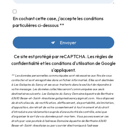
En cochant cette case, j'accepte les conditions
particulières ci-dessous **
Envoyer
Ce site est protégé par reCAPTCHA. Les
règles de
confidentialité
et les
conditions d'utilisation
de Google
s'appliquent.
** Les données personnelles communiquées sont nécessaires aux fins de vous
contacter et sont enregistrées dans un fichier informatisé. Elles sont destinées
à Les Galopins du Sancy et ses sous-traitants dans le seul but de répondre à
votre message. Les données collectées seront communiquées aux seuls
destinataires suivants: Les Galopins du Sancy Domaine équestre de Berthaire
63610 Besse-et-Saint-Anastaise galopinsdusancy@gmail.com. Vous disposez
de droits d’accès, de rectification, d’effacement, de portabilité, de limitation,
d’opposition, de retrait de votre consentement à tout moment et du droit
d’introduire une réclamation auprès d’une autorité de contrôle, ainsi que
d’organiser le sort de vos données post-mortem. Vous pouvez exercer ces
droits par voie postale à l'adresse Domaine équestre de Berthaire 63610
Besse-et-Saint-Anastaise ou par courrier électronique à l'adresse