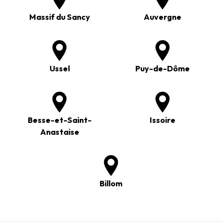
Massif du Sancy
Auvergne
Ussel
Puy-de-Dôme
Besse-et-Saint-
Issoire
Anastaise
Billom