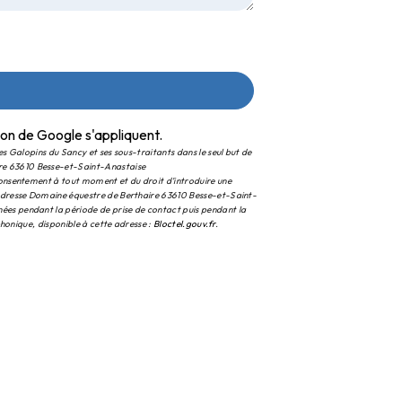
ion
de Google s'appliquent.
es Galopins du Sancy et ses sous-traitants dans le seul but de
ire 63610 Besse-et-Saint-Anastaise
 consentement à tout moment et du droit d’introduire une
l'adresse Domaine équestre de Berthaire 63610 Besse-et-Saint-
ées pendant la période de prise de contact puis pendant la
phonique, disponible à cette adresse :
Bloctel.gouv.fr
.