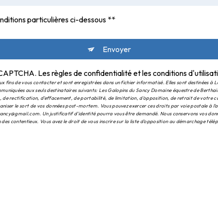
nditions particulières ci-dessous **
Envoyer
 reCAPTCHA. Les
règles de confidentialité
et les
conditions d'utilisat
fins de vous contacter et sont enregistrées dans un fichier informatisé. Elles sont destinées à L
muniquées aux seuls destinataires suivants: Les Galopins du Sancy Domaine équestre de Bertha
e rectification, d’effacement, de portabilité, de limitation, d’opposition, de retrait de votre
rganiser le sort de vos données post-mortem. Vous pouvez exercer ces droits par voie postale à 
usancy@gmail.com. Un justificatif d'identité pourra vous être demandé. Nous conservons vos donn
 des contentieux. Vous avez le droit de vous inscrire sur la liste d'opposition au démarchage télé
.