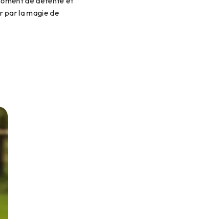
 moment de détente et
r par la magie de