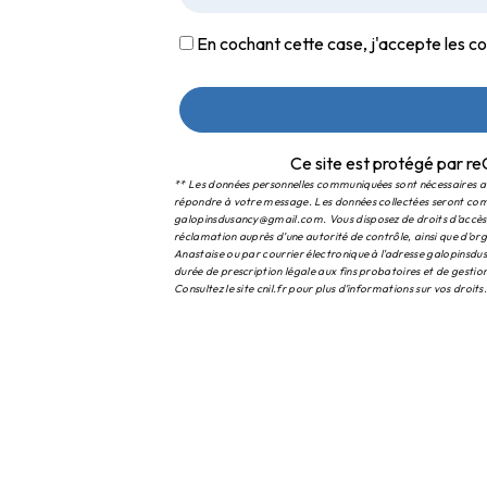
En cochant cette case, j'accepte les co
Ce site est protégé par
** Les données personnelles communiquées sont nécessaires aux 
répondre à votre message. Les données collectées seront com
galopinsdusancy@gmail.com. Vous disposez de droits d’accès, d
réclamation auprès d’une autorité de contrôle, ainsi que d’o
Anastaise ou par courrier électronique à l'adresse galopinsd
durée de prescription légale aux fins probatoires et de gestion
Consultez le site cnil.fr pour plus d’informations sur vos droits