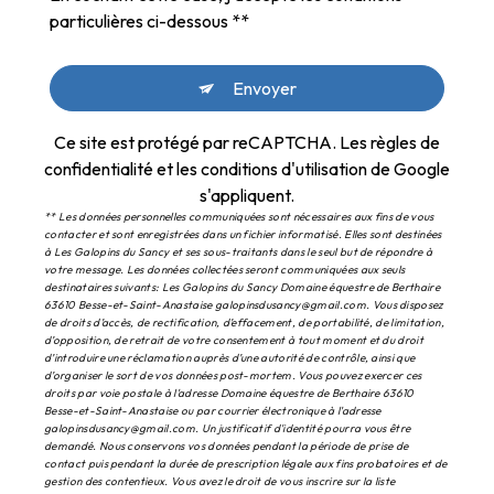
particulières ci-dessous **
Envoyer
Ce site est protégé par reCAPTCHA. Les
règles de
confidentialité
et les
conditions d'utilisation
de Google
s'appliquent.
** Les données personnelles communiquées sont nécessaires aux fins de vous
contacter et sont enregistrées dans un fichier informatisé. Elles sont destinées
à Les Galopins du Sancy et ses sous-traitants dans le seul but de répondre à
votre message. Les données collectées seront communiquées aux seuls
destinataires suivants: Les Galopins du Sancy Domaine équestre de Berthaire
63610 Besse-et-Saint-Anastaise galopinsdusancy@gmail.com. Vous disposez
de droits d’accès, de rectification, d’effacement, de portabilité, de limitation,
d’opposition, de retrait de votre consentement à tout moment et du droit
d’introduire une réclamation auprès d’une autorité de contrôle, ainsi que
d’organiser le sort de vos données post-mortem. Vous pouvez exercer ces
droits par voie postale à l'adresse Domaine équestre de Berthaire 63610
Besse-et-Saint-Anastaise ou par courrier électronique à l'adresse
galopinsdusancy@gmail.com. Un justificatif d'identité pourra vous être
demandé. Nous conservons vos données pendant la période de prise de
contact puis pendant la durée de prescription légale aux fins probatoires et de
gestion des contentieux. Vous avez le droit de vous inscrire sur la liste