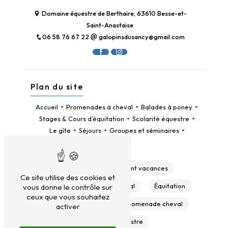
Domaine équestre de Berthaire, 63610 Besse-et-
Saint-Anastaise
06 58 76 67 22
galopinsdusancy@gmail.com
Plan du site
Accueil
Promenades à cheval
Balades à poney
Stages & Cours d’équitation
Scolarité équestre
Le gîte
Séjours
Groupes et séminaires
Contact
Gîte
Hébergement vacances
Ce site utilise des cookies et
Colonie
Balade à cheval
Équitation
vous donne le contrôle sur
ceux que vous souhaitez
Poney
Cheval
Promenade cheval
activer
Domaine équestre