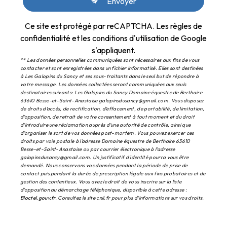
Envoyer
Ce site est protégé par reCAPTCHA. Les
règles de
confidentialité
et les
conditions d'utilisation
de Google
s'appliquent.
** Les données personnelles communiquées sont nécessaires aux fins de vous
contacter et sont enregistrées dans un fichier informatisé. Elles sont destinées
à Les Galopins du Sancy et ses sous-traitants dans le seul but de répondre à
votre message. Les données collectées seront communiquées aux seuls
destinataires suivants: Les Galopins du Sancy Domaine équestre de Berthaire
63610 Besse-et-Saint-Anastaise galopinsdusancy@gmail.com. Vous disposez
de droits d’accès, de rectification, d’effacement, de portabilité, de limitation,
d’opposition, de retrait de votre consentement à tout moment et du droit
d’introduire une réclamation auprès d’une autorité de contrôle, ainsi que
d’organiser le sort de vos données post-mortem. Vous pouvez exercer ces
droits par voie postale à l'adresse Domaine équestre de Berthaire 63610
Besse-et-Saint-Anastaise ou par courrier électronique à l'adresse
galopinsdusancy@gmail.com. Un justificatif d'identité pourra vous être
demandé. Nous conservons vos données pendant la période de prise de
contact puis pendant la durée de prescription légale aux fins probatoires et de
gestion des contentieux. Vous avez le droit de vous inscrire sur la liste
d'opposition au démarchage téléphonique, disponible à cette adresse :
Bloctel.gouv.fr
. Consultez le site cnil.fr pour plus d’informations sur vos droits.