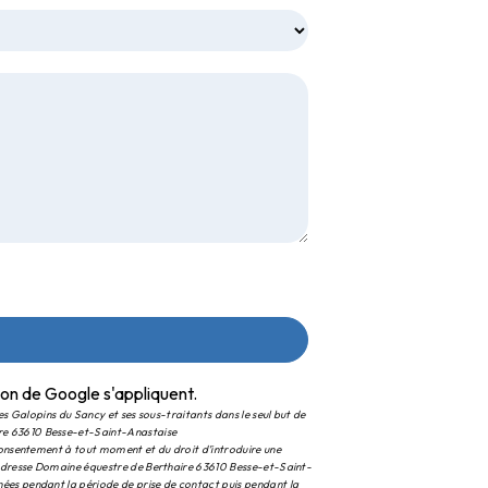
ion
de Google s'appliquent.
es Galopins du Sancy et ses sous-traitants dans le seul but de
ire 63610 Besse-et-Saint-Anastaise
 consentement à tout moment et du droit d’introduire une
l'adresse Domaine équestre de Berthaire 63610 Besse-et-Saint-
ées pendant la période de prise de contact puis pendant la