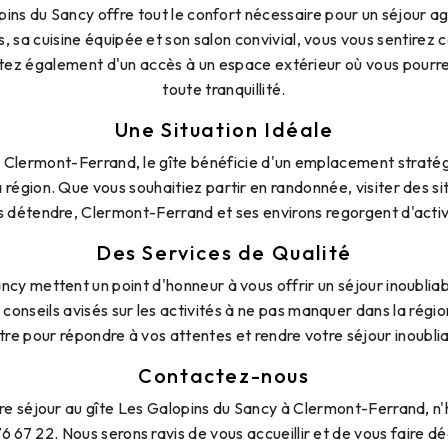
pins du Sancy offre tout le confort nécessaire pour un séjour a
 sa cuisine équipée et son salon convivial, vous vous sentire
fitez également d'un accès à un espace extérieur où vous pourr
toute tranquillité.
Une Situation Idéale
e Clermont-Ferrand, le gîte bénéficie d'un emplacement straté
 région. Que vous souhaitiez partir en randonnée, visiter des si
 détendre, Clermont-Ferrand et ses environs regorgent d'activi
Des Services de Qualité
ncy mettent un point d'honneur à vous offrir un séjour inoubliab
conseils avisés sur les activités à ne pas manquer dans la région
tre pour répondre à vos attentes et rendre votre séjour inoublia
Contactez-nous
re séjour au gîte Les Galopins du Sancy à Clermont-Ferrand, n'
 67 22. Nous serons ravis de vous accueillir et de vous faire dé