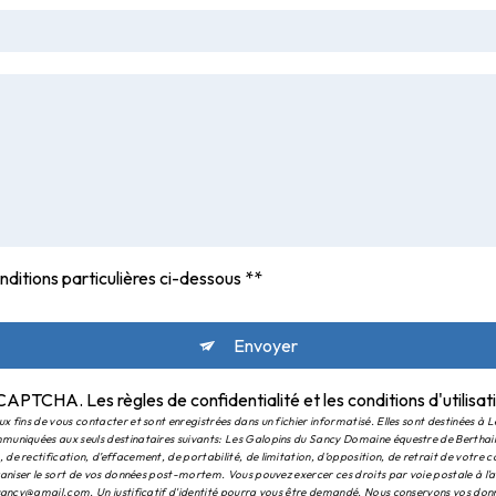
nditions particulières ci-dessous **
Envoyer
 reCAPTCHA. Les
règles de confidentialité
et les
conditions d'utilisat
fins de vous contacter et sont enregistrées dans un fichier informatisé. Elles sont destinées à L
muniquées aux seuls destinataires suivants: Les Galopins du Sancy Domaine équestre de Bertha
e rectification, d’effacement, de portabilité, de limitation, d’opposition, de retrait de votre
rganiser le sort de vos données post-mortem. Vous pouvez exercer ces droits par voie postale à 
usancy@gmail.com. Un justificatif d'identité pourra vous être demandé. Nous conservons vos donn