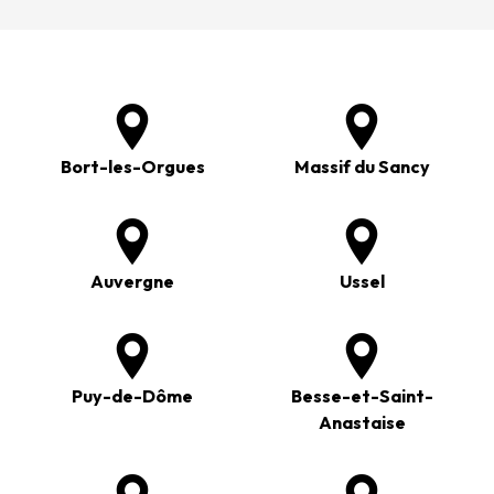
Bort-les-Orgues
Massif du Sancy
Auvergne
Ussel
Puy-de-Dôme
Besse-et-Saint-
Anastaise