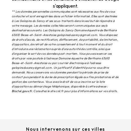
s'appliquent.
** Les données personnelles communiquées sont nécessaires aux fins de vous
contacter et sont enregistrées dans un fichier informatisé. Elles sont destinées
à Les Galopins du Sancy et ses sous-traitants dans le seul but de répondre à
votre message. Les données collectées seront communiquées aux seuls
destinataires suivants: Les Galopins du Sancy Domaine équestre de Berthaire
63610 Besse-et-Saint-Anastaise galopinsdusancy@gmail.com. Vous disposez
de droits d’accès, de rectification, d’effacement, de portabilité, de limitation,
d’opposition, de retrait de votre consentement à tout moment et du droit
d’introduire une réclamation auprès d’une autorité de contrôle, ainsi que
d’organiser le sort de vos données post-mortem. Vous pouvez exercer ces
droits par voie postale à l'adresse Domaine équestre de Berthaire 63610
Besse-et-Saint-Anastaise ou par courrier électronique à l'adresse
galopinsdusancy@gmail.com. Un justificatif d'identité pourra vous être
demandé. Nous conservons vos données pendant la période de prise de
contact puis pendant la durée de prescription légale aux fins probatoires et de
gestion des contentieux. Vous avez le droit de vous inscrire sur la liste
d'opposition au démarchage téléphonique, disponible à cette adresse :
Bloctel.gouv.fr
. Consultez le site cnil.fr pour plus d’informations sur vos droits.
Nous intervenons sur ces villes